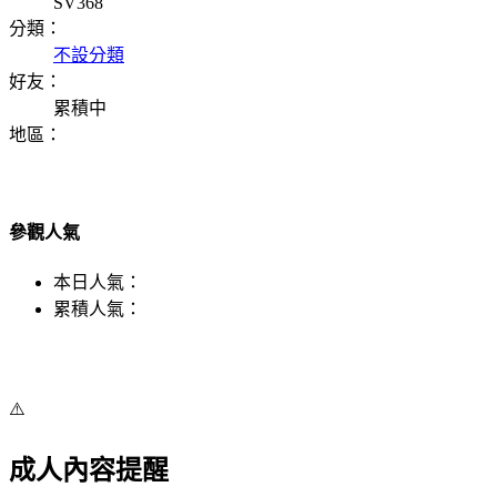
SV368
分類：
不設分類
好友：
累積中
地區：
參觀人氣
本日人氣：
累積人氣：
⚠️
成人內容提醒