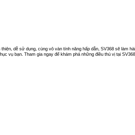
ân thiện, dễ sử dụng, cùng vô vàn tính năng hấp dẫn, SV368 sẽ làm hài
 phục vụ bạn. Tham gia ngay để khám phá những điều thú vị tại SV368