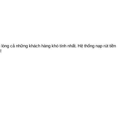
 lòng cả những khách hàng khó tính nhất. Hệ thống nạp rút tiền 
!